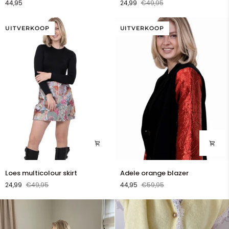
44,95
24,99
€49,95
blazer
purple
UITVERKOOP
UITVERKOOP
Loes
Adele
Loes multicolour skirt
Adele orange blazer
multicolour
orange
24,99
€49,95
44,95
€59,95
skirt
blazer