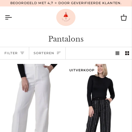
Ga
BEOORDEELD MET 4,7 ⭐ DOOR GEVERIFIEERDE KLANTEN.
naar
inhoud
Wi
Pantalons
Sorteren
FILTER
SORTEREN
UITVERKOOP