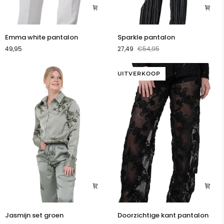
Emma
Sparkle
Emma white pantalon
Sparkle pantalon
white
pantalon
49,95
27,49
€54,95
pantalon
UITVERKOOP
Jasmijn
Doorzichtige
Jasmijn set groen
Doorzichtige kant pantalon
set
kant