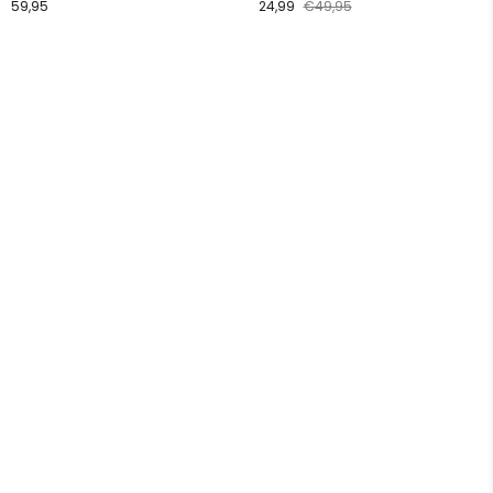
59,95
24,99
€49,95
groen
pantalon